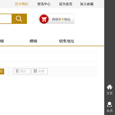
官方网站
资讯中心
设为首页
加入收藏
搜索
搜 索
购物车
0
物品
钢
槽钢
销售地址
定
图文
全图
主页
会员