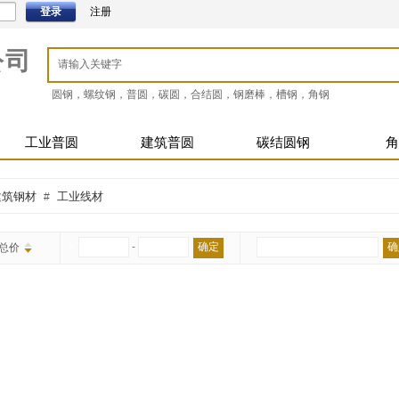
登录
注册
公司
圆钢，螺纹钢，普圆，碳圆，合结圆，钢磨棒，槽钢，角钢
工业普圆
建筑普圆
碳结圆钢
角
建筑钢材
工业线材
#
¥
-
确定
确
总价