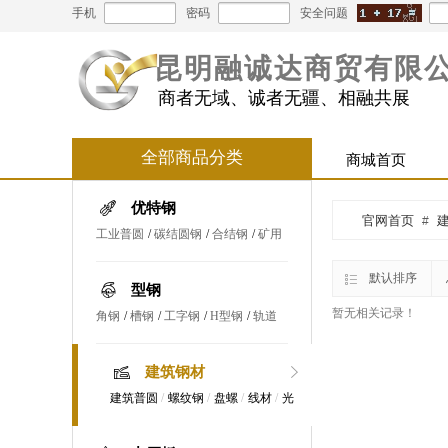
手机
密码
安全问题
昆明融诚达商贸有限
商者无域、诚者无疆、相融共展
全部商品分类
商城首页
优特钢
官网首页
#
工业普圆
/
碳结圆钢
/
合结钢
/
矿用
钢磨棒
/
冷拉钢
/
管坯
默认排序
型钢
暂无相关记录！
角钢
/
槽钢
/
工字钢
/
H型钢
/
轨道
钢
/
扁钢
建筑钢材
建筑普圆
/
螺纹钢
/
盘螺
/
线材
/
光
圆钢筋
/
工业线材