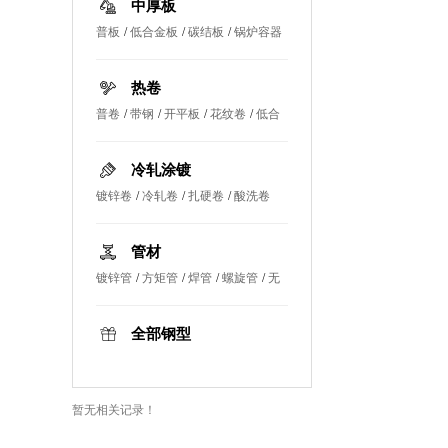
中厚板
普板
/
低合金板
/
碳结板
/
锅炉容器
板
/
船板
热卷
普卷
/
带钢
/
开平板
/
花纹卷
/
低合
金卷
/
热轧酸洗卷
冷轧涂镀
镀锌卷
/
冷轧卷
/
扎硬卷
/
酸洗卷
管材
镀锌管
/
方矩管
/
焊管
/
螺旋管
/
无
缝管
全部钢型
暂无相关记录！